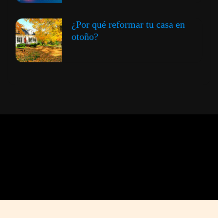
¿Por qué reformar tu casa en
otoño?
Expansión y Negocios
© 2012 -
Todos los derechos reservados conforme
a la Ley de Propiedad Intelectual -
Accesibilidad Digital
|
Aviso Legal y
Términos
|
Privacidad de Datos
|
Uso de Cookies