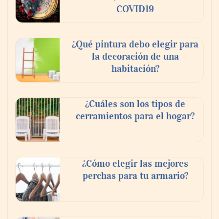
COVID19
¿Qué pintura debo elegir para
La poda de árboles perfecta: ¿Cuándo y
la decoración de una
cómo?
habitación?
¿Cuáles son los tipos de
cerramientos para el hogar?
¿Cómo elegir las mejores
perchas para tu armario?