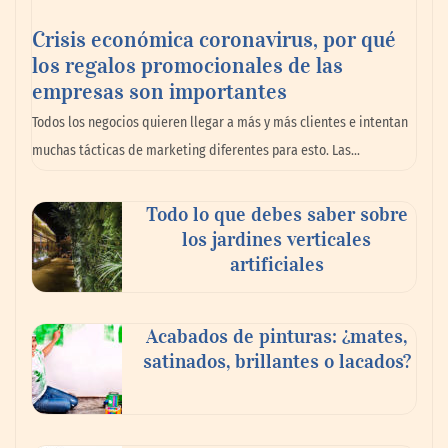
Crisis económica coronavirus, por qué
los regalos promocionales de las
empresas son importantes
Los 10 mejores expertos en reparación de
Todos los negocios quieren llegar a más y más clientes e intentan
persianas en Madrid
muchas tácticas de marketing diferentes para esto. Las…
Todo lo que debes saber sobre
los jardines verticales
artificiales
Acabados de pinturas: ¿mates,
satinados, brillantes o lacados?
Reformas integrales: 10 ideas para diseñar