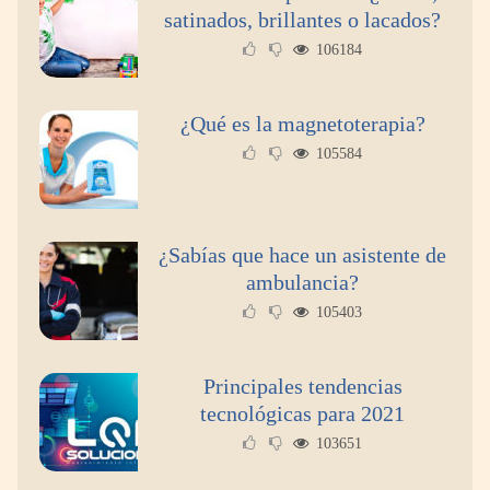
satinados, brillantes o lacados?
106184
Pintura decorativa de interiores: lo que dicen
los expertos
¿Qué es la magnetoterapia?
105584
¿Sabías que hace un asistente de
ambulancia?
105403
Principales tendencias
Tips para una estancia perfecta en Vegadeo
tecnológicas para 2021
103651