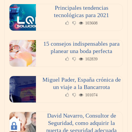
Principales tendencias
¿Vender tu piso por tu cuenta o con
tecnológicas para 2021
inmobiliaria? Lo que nadie te cuenta sobre el
103608
ahorro real.
15 consejos indispensables para
planear una boda perfecta
102839
Miguel Pader, España crónica de
un viaje a la Bancarrota
101074
Poda de árboles en altura: técnicas, criterios y
David Navarro, Consultor de
seguridad para un mantenimiento eficiente
Seguridad, como adquirir la
puerta de seguridad adecuada