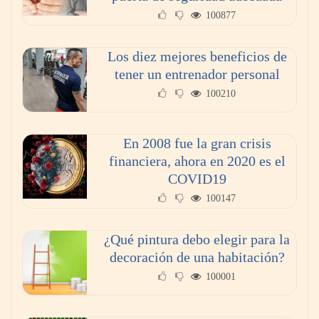
100877
Los diez mejores beneficios de
tener un entrenador personal
100210
En 2008 fue la gran crisis
financiera, ahora en 2020 es el
COVID19
La poda de árboles perfecta: ¿Cuándo y
100147
cómo?
¿Qué pintura debo elegir para la
decoración de una habitación?
100001