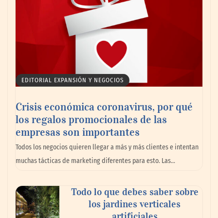
EDITORIAL EXPANSIÓN Y NEGOCIOS
Crisis económica coronavirus, por qué
los regalos promocionales de las
Moquetas y alfombras: errores comunes al
empresas son importantes
limpiarlas y cómo mantenerlas como
Todos los negocios quieren llegar a más y más clientes e intentan
nuevas
muchas tácticas de marketing diferentes para esto. Las…
Todo lo que debes saber sobre
los jardines verticales
artificiales