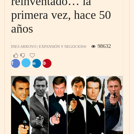
reinventado… la
primera vez, hace 50
años
98632
INES ARROYO | EXPANSIÓN Y NEGOCIOS®