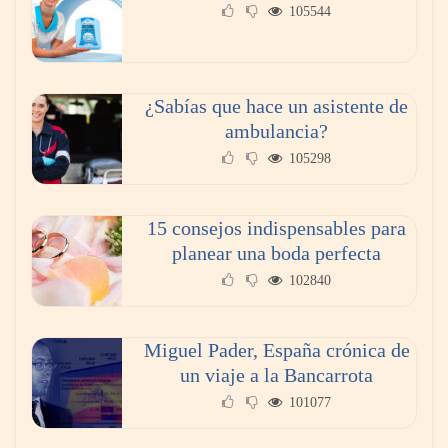
105544
¿Sabías que hace un asistente de
ambulancia?
105298
15 consejos indispensables para
¿Cuáles son las funciones de un abogado
planear una boda perfecta
laboral?
102840
Miguel Pader, España crónica de
un viaje a la Bancarrota
101077