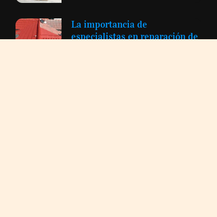
La importancia de
especialistas en reparación de
tejados y canalones
Organizando una boda de
ensueño en Cataluña: la
experiencia perfecta con un
wedding planner
Mantenimiento de piscinas de
fibra: Cómo cuidar tu piscina