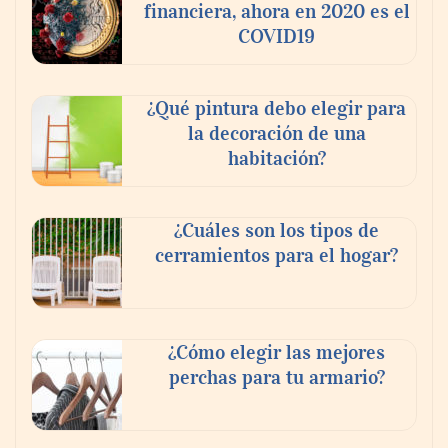
financiera, ahora en 2020 es el
COVID19
¿Qué pintura debo elegir para
La poda de árboles perfecta: ¿Cuándo y
la decoración de una
cómo?
habitación?
¿Cuáles son los tipos de
cerramientos para el hogar?
¿Cómo elegir las mejores
perchas para tu armario?