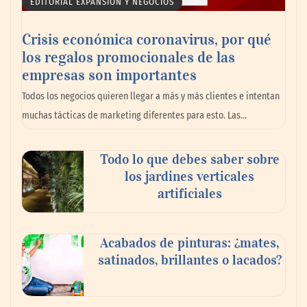
EDITORIAL EXPANSIÓN Y NEGOCIOS
Crisis económica coronavirus, por qué
los regalos promocionales de las
empresas son importantes
Los 10 mejores expertos en reparación de
Todos los negocios quieren llegar a más y más clientes e intentan
persianas en Madrid
muchas tácticas de marketing diferentes para esto. Las…
Todo lo que debes saber sobre
los jardines verticales
artificiales
Acabados de pinturas: ¿mates,
satinados, brillantes o lacados?