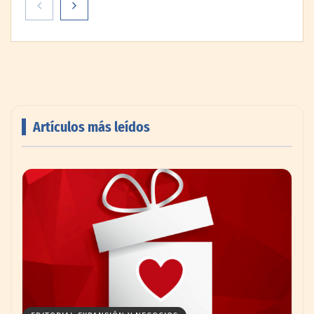
Artículos más leídos
El secreto de los profesionales para
ampliar visualmente cualquier habitación
con pintura