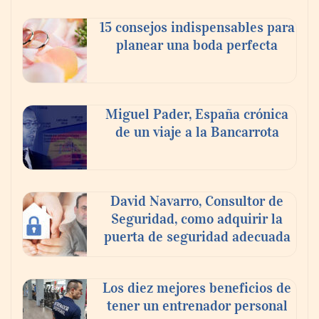
celebra a la cerveza como la bebida que el
15 consejos indispensables para
mundo elige para reunirse: 7 de cada 10 la
planear una boda perfecta
escogen
Nicols presenta seis modelos de anillos de
compromiso para el eclipse solar del 12 de
Miguel Pader, España crónica
agosto
de un viaje a la Bancarrota
David Navarro, Consultor de
Seguridad, como adquirir la
puerta de seguridad adecuada
Los diez mejores beneficios de
tener un entrenador personal