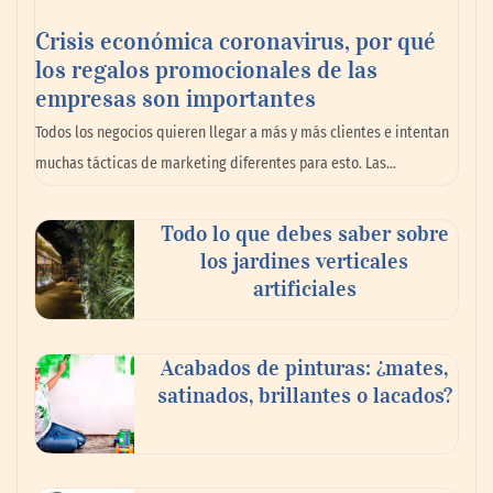
Crisis económica coronavirus, por qué
los regalos promocionales de las
empresas son importantes
Los 10 mejores expertos en reparación de
Todos los negocios quieren llegar a más y más clientes e intentan
persianas en Madrid
muchas tácticas de marketing diferentes para esto. Las…
Todo lo que debes saber sobre
los jardines verticales
artificiales
Acabados de pinturas: ¿mates,
satinados, brillantes o lacados?
Reformas integrales: 10 ideas para diseñar