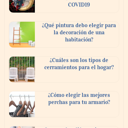
COVID19
¿Qué pintura debo elegir para
La poda de árboles perfecta: ¿Cuándo y
la decoración de una
cómo?
habitación?
¿Cuáles son los tipos de
cerramientos para el hogar?
¿Cómo elegir las mejores
perchas para tu armario?