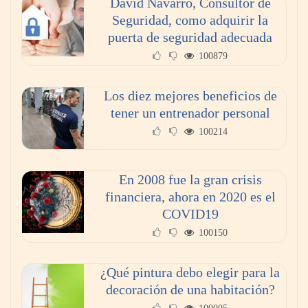
David Navarro, Consultor de
seguridad para un mantenimiento eficiente
Seguridad, como adquirir la
puerta de seguridad adecuada
100879
Los diez mejores beneficios de
tener un entrenador personal
100214
En 2008 fue la gran crisis
financiera, ahora en 2020 es el
COVID19
La poda de árboles perfecta: ¿Cuándo y
100150
cómo?
¿Qué pintura debo elegir para la
decoración de una habitación?