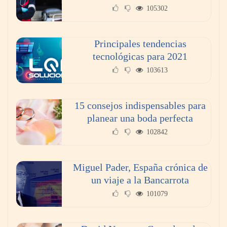
105302
Principales tendencias
¿Vender tu piso por tu cuenta o con
tecnológicas para 2021
inmobiliaria? Lo que nadie te cuenta sobre el
103613
ahorro real.
15 consejos indispensables para
planear una boda perfecta
102842
Miguel Pader, España crónica de
un viaje a la Bancarrota
101079
Poda de árboles en altura: técnicas, criterios y