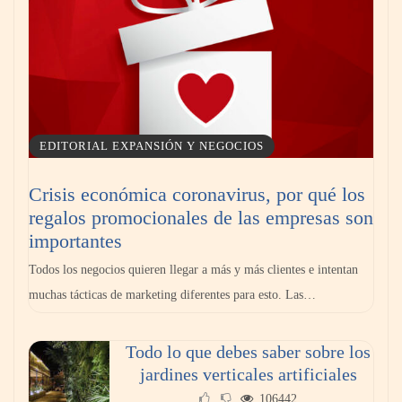
EDITORIAL EXPANSIÓN Y NEGOCIOS
Crisis económica coronavirus, por qué los
regalos promocionales de las empresas son
importantes
Todos los negocios quieren llegar a más y más clientes e intentan
muchas tácticas de marketing diferentes para esto. Las…
Todo lo que debes saber sobre los
jardines verticales artificiales
106442