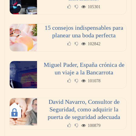
105301
15 consejos indispensables para
¿Cuáles son las funciones de un abogado
planear una boda perfecta
laboral?
102842
Miguel Pader, España crónica de
un viaje a la Bancarrota
101078
David Navarro, Consultor de
Seguridad, como adquirir la
puerta de seguridad adecuada
100879
¿Cómo cambio el inyector de gas natural a