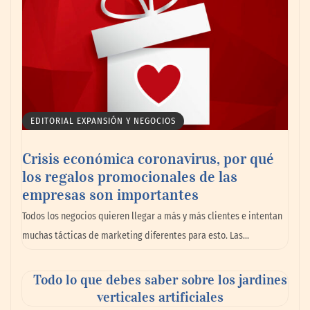
EDITORIAL EXPANSIÓN Y NEGOCIOS
Crisis económica coronavirus, por qué
los regalos promocionales de las
La llanta más cara puede ser la que menos
empresas son importantes
cuesta: Michelin lo demuestra ante notario
Todos los negocios quieren llegar a más y más clientes e intentan
público
muchas tácticas de marketing diferentes para esto. Las…
Paso a paso: ¿cómo prepararse para la
Todo lo que debes saber sobre los jardines
transición a la jornada de 40 horas? Guía
verticales artificiales
InfoBlock