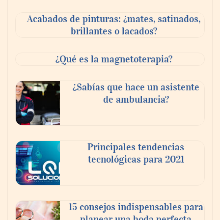
Acabados de pinturas: ¿mates, satinados,
brillantes o lacados?
¿Qué es la magnetoterapia?
¿Sabías que hace un asistente
de ambulancia?
Reforestando con el Corazón regresa a
Principales tendencias
Sierra de Guadalupe
tecnológicas para 2021
La cartera vencida hipotecaria aumenta al
doble de velocidad que la cartera sana en
15 consejos indispensables para
México
planear una boda perfecta