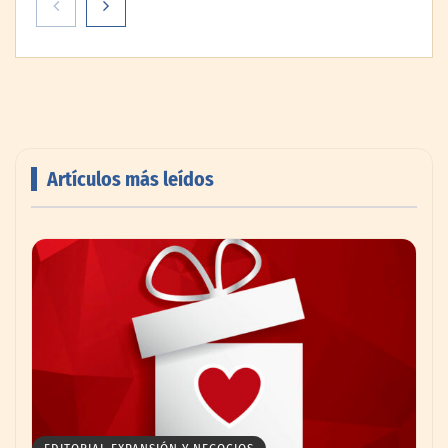
doble de velocidad que la cartera sana en
México
Artículos más leídos
Toro Tapas inaugura su Raw Bar: una
experiencia desde mediodía hasta el
anochecer con cocina abierta