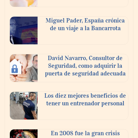
Eulalia Roig lanza ‘The Journal’, una
revista digital mensual de entrevistas y
fotografía editorial
Miguel Pader, España crónica
de un viaje a la Bancarrota
El voto del público será decisivo para
elegir a los ganadores del X Concurso de
Cementerios de España
David Navarro, Consultor de
Seguridad, como adquirir la
puerta de seguridad adecuada
Los diez mejores beneficios de
tener un entrenador personal
En 2008 fue la gran crisis