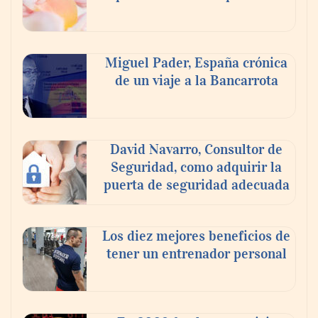
Nicols presenta seis modelos de anillos de
compromiso para el eclipse solar del 12 de
Miguel Pader, España crónica
agosto
de un viaje a la Bancarrota
David Navarro, Consultor de
Seguridad, como adquirir la
puerta de seguridad adecuada
Los diez mejores beneficios de
tener un entrenador personal
‘El ransomware se puede vencer. No
pagues el rescate’: el nuevo libro de Juan