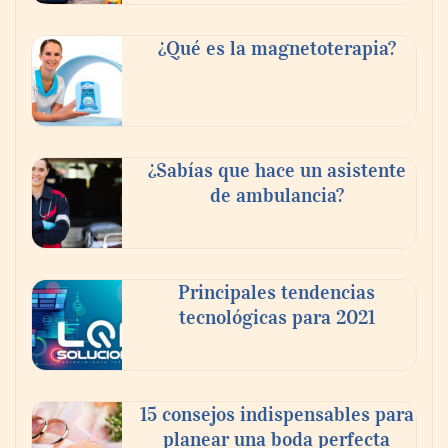
Tijuana Innovadora y Baja Health Cluster
buscan proyectar talento mexicano y
¿Qué es la magnetoterapia?
fortalecer el turismo médico
¿Sabías que hace un asistente
de ambulancia?
Principales tendencias
tecnológicas para 2021
En el Día de la Cerveza, Grupo Modelo
celebra a la cerveza como la bebida que el
15 consejos indispensables para
mundo elige para reunirse: 7 de cada 10 la
planear una boda perfecta
escogen