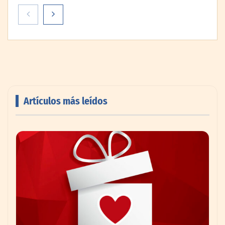
Artículos más leídos
AMANAC celebra su 39 aniversario
impulsando la colaboración en el sector
marítimo