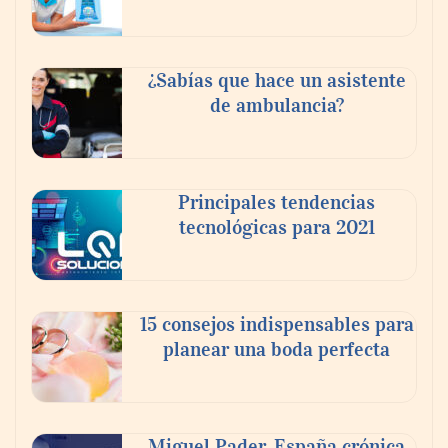
¿Sabías que hace un asistente
de ambulancia?
Principales tendencias
tecnológicas para 2021
En el Día de la Cerveza, Grupo Modelo
celebra a la cerveza como la bebida que el
15 consejos indispensables para
mundo elige para reunirse: 7 de cada 10 la
planear una boda perfecta
escogen
Nicols presenta seis modelos de anillos de
compromiso para el eclipse solar del 12 de
Miguel Pader, España crónica