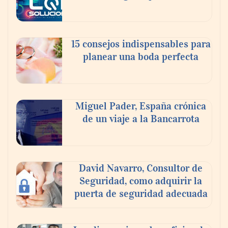
En el Día de la Cerveza, Grupo Modelo
celebra a la cerveza como la bebida que el
15 consejos indispensables para
mundo elige para reunirse: 7 de cada 10 la
planear una boda perfecta
escogen
Nicols presenta seis modelos de anillos de
compromiso para el eclipse solar del 12 de
Miguel Pader, España crónica
agosto
de un viaje a la Bancarrota
David Navarro, Consultor de
Seguridad, como adquirir la
puerta de seguridad adecuada