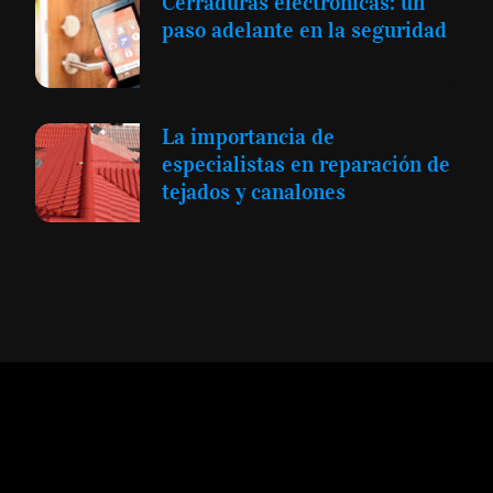
Cerraduras electrónicas: un
paso adelante en la seguridad
La importancia de
especialistas en reparación de
tejados y canalones
Expansión y Negocios
© 2012 -
Todos los derechos reservados conforme
a la Ley de Propiedad Intelectual -
Accesibilidad Digital
|
Aviso Legal y
Términos
|
Privacidad de Datos
|
Uso de Cookies