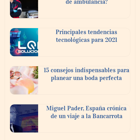
de ambulancia?
Principales tendencias
tecnológicas para 2021
En el Día de la Cerveza, Grupo Modelo
celebra a la cerveza como la bebida que el
15 consejos indispensables para
mundo elige para reunirse: 7 de cada 10 la
planear una boda perfecta
escogen
Nicols presenta seis modelos de anillos de
compromiso para el eclipse solar del 12 de
Miguel Pader, España crónica
agosto
de un viaje a la Bancarrota