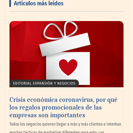
Artículos más leídos
AMANAC celebra su 39 aniversario
impulsando la colaboración en el sector
marítimo
EDITORIAL EXPANSIÓN Y NEGOCIOS
Crisis económica coronavirus, por qué
los regalos promocionales de las
empresas son importantes
La omnicanalidad redefine la forma de
Todos los negocios quieren llegar a más y más clientes e intentan
planear viajes en México
muchas tácticas de marketing diferentes para esto. Las…