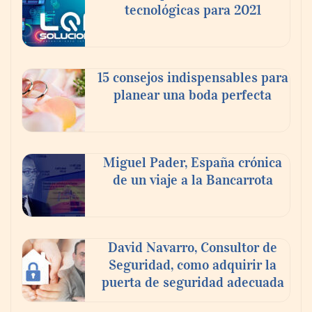
tecnológicas para 2021
¿Vender tu piso por tu cuenta o con
inmobiliaria? Lo que nadie te cuenta sobre
el ahorro real.
15 consejos indispensables para
planear una boda perfecta
Miguel Pader, España crónica
de un viaje a la Bancarrota
David Navarro, Consultor de
Seguridad, como adquirir la
Poda de árboles en altura: técnicas,
puerta de seguridad adecuada
criterios y seguridad para un
mantenimiento eficiente