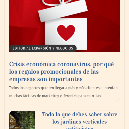
con pintura
EDITORIAL EXPANSIÓN Y NEGOCIOS
Crisis económica coronavirus, por qué
los regalos promocionales de las
empresas son importantes
Los 10 mejores expertos en reparación de
Todos los negocios quieren llegar a más y más clientes e intentan
persianas en Madrid
muchas tácticas de marketing diferentes para esto. Las…
Todo lo que debes saber sobre
los jardines verticales
artificiales