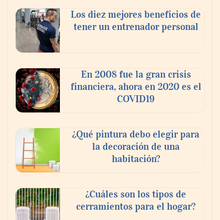
Los diez mejores beneficios de
tener un entrenador personal
En 2008 fue la gran crisis
financiera, ahora en 2020 es el
COVID19
¿Qué pintura debo elegir para
La poda de árboles perfecta: ¿Cuándo y
la decoración de una
cómo?
habitación?
¿Cuáles son los tipos de
cerramientos para el hogar?