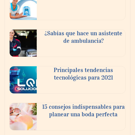
Reforestando con el Corazón regresa a
Sierra de Guadalupe
¿Sabías que hace un asistente
de ambulancia?
La cartera vencida hipotecaria aumenta al
doble de velocidad que la cartera sana en
México
Principales tendencias
tecnológicas para 2021
15 consejos indispensables para
planear una boda perfecta