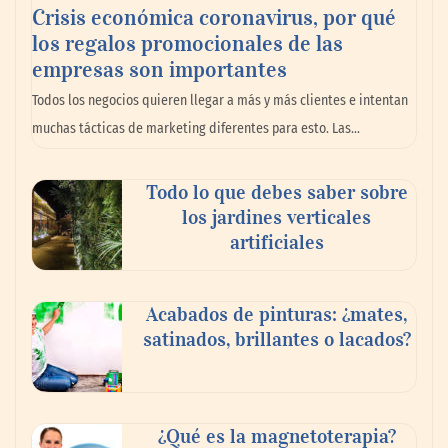
Crisis económica coronavirus, por qué
los regalos promocionales de las
La llanta más cara puede ser la que menos
empresas son importantes
cuesta: Michelin lo demuestra ante notario
Todos los negocios quieren llegar a más y más clientes e intentan
público
muchas tácticas de marketing diferentes para esto. Las…
Paso a paso: ¿cómo prepararse para la
Todo lo que debes saber sobre
transición a la jornada de 40 horas? Guía
los jardines verticales
InfoBlock
artificiales
Acabados de pinturas: ¿mates,
satinados, brillantes o lacados?
¿Qué es la magnetoterapia?