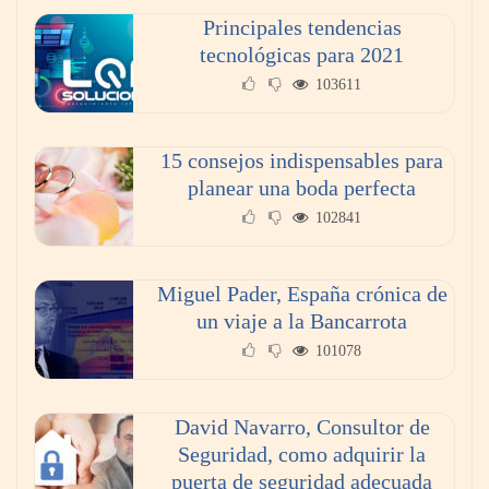
Principales tendencias
¿Vender tu piso por tu cuenta o con
tecnológicas para 2021
inmobiliaria? Lo que nadie te cuenta sobre el
103611
ahorro real.
15 consejos indispensables para
planear una boda perfecta
102841
Miguel Pader, España crónica de
un viaje a la Bancarrota
101078
Poda de árboles en altura: técnicas, criterios y
David Navarro, Consultor de
seguridad para un mantenimiento eficiente
Seguridad, como adquirir la
puerta de seguridad adecuada