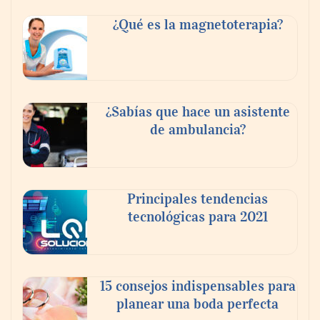
Tijuana Innovadora y Baja Health Cluster
buscan proyectar talento mexicano y
¿Qué es la magnetoterapia?
fortalecer el turismo médico
¿Sabías que hace un asistente
de ambulancia?
Principales tendencias
tecnológicas para 2021
En el Día de la Cerveza, Grupo Modelo
celebra a la cerveza como la bebida que el
15 consejos indispensables para
mundo elige para reunirse: 7 de cada 10 la
planear una boda perfecta
escogen