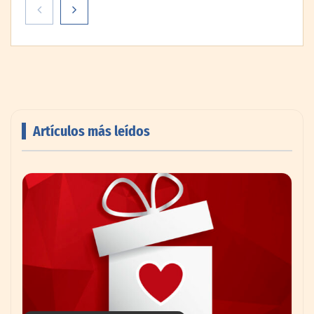
Artículos más leídos
AMANAC celebra su 39 aniversario
impulsando la colaboración en el sector
marítimo