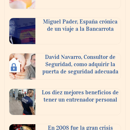
Nicols presenta seis modelos de anillos de
compromiso para el eclipse solar del 12 de
Miguel Pader, España crónica
agosto
de un viaje a la Bancarrota
David Navarro, Consultor de
Seguridad, como adquirir la
puerta de seguridad adecuada
Los diez mejores beneficios de
tener un entrenador personal
‘El ransomware se puede vencer. No
pagues el rescate’: el nuevo libro de Juan
Ricardo Palacio Escobar
En 2008 fue la gran crisis