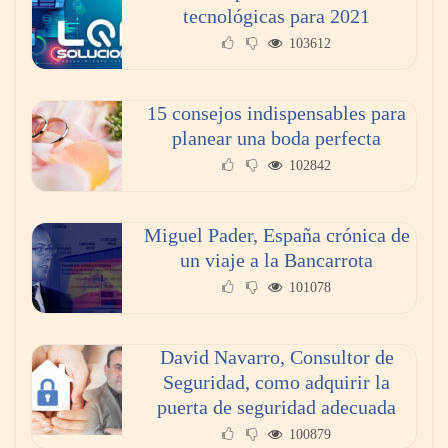
¿Vender tu piso por tu cuenta o con
tecnológicas para 2021
inmobiliaria? Lo que nadie te cuenta sobre el
103612
ahorro real.
15 consejos indispensables para
planear una boda perfecta
102842
Miguel Pader, España crónica de
un viaje a la Bancarrota
101078
Poda de árboles en altura: técnicas, criterios y
David Navarro, Consultor de
seguridad para un mantenimiento eficiente
Seguridad, como adquirir la
puerta de seguridad adecuada
100879