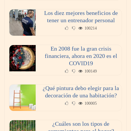
Los diez mejores beneficios de
tener un entrenador personal
100214
En 2008 fue la gran crisis
financiera, ahora en 2020 es el
COVID19
La poda de árboles perfecta: ¿Cuándo y
100149
cómo?
¿Qué pintura debo elegir para la
decoración de una habitación?
100005
¿Cuáles son los tipos de