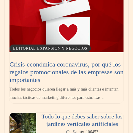
EDITORIAL EXPANSIÓN Y NEGOCIOS
Crisis económica coronavirus, por qué los
regalos promocionales de las empresas son
importantes
Todos los negocios quieren llegar a más y más clientes e intentan
muchas tácticas de marketing diferentes para esto. Las…
Todo lo que debes saber sobre los
jardines verticales artificiales
106453