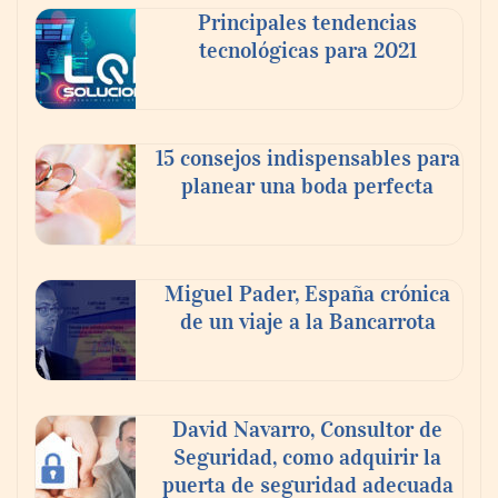
Principales tendencias
tecnológicas para 2021
En el Día de la Cerveza, Grupo Modelo
celebra a la cerveza como la bebida que el
15 consejos indispensables para
mundo elige para reunirse: 7 de cada 10 la
planear una boda perfecta
escogen
Nicols presenta seis modelos de anillos de
compromiso para el eclipse solar del 12 de
Miguel Pader, España crónica
agosto
de un viaje a la Bancarrota
David Navarro, Consultor de
Seguridad, como adquirir la
puerta de seguridad adecuada