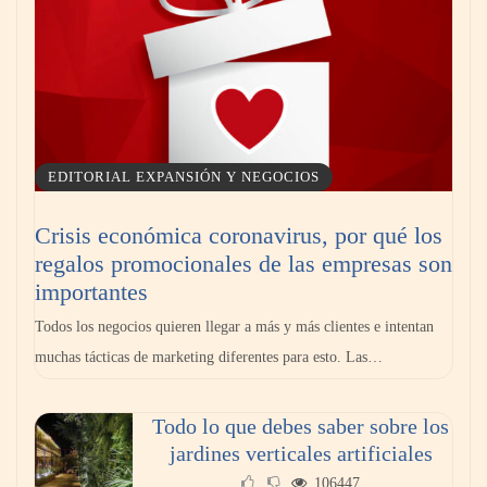
EDITORIAL EXPANSIÓN Y NEGOCIOS
Crisis económica coronavirus, por qué los
regalos promocionales de las empresas son
importantes
Todos los negocios quieren llegar a más y más clientes e intentan
muchas tácticas de marketing diferentes para esto. Las…
Todo lo que debes saber sobre los
jardines verticales artificiales
106447