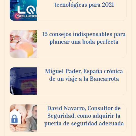
tecnológicas para 2021
En el Día de la Cerveza, Grupo Modelo
celebra a la cerveza como la bebida que el
15 consejos indispensables para
mundo elige para reunirse: 7 de cada 10 la
planear una boda perfecta
escogen
Nicols presenta seis modelos de anillos de
compromiso para el eclipse solar del 12 de
Miguel Pader, España crónica
agosto
de un viaje a la Bancarrota
David Navarro, Consultor de
Seguridad, como adquirir la
puerta de seguridad adecuada