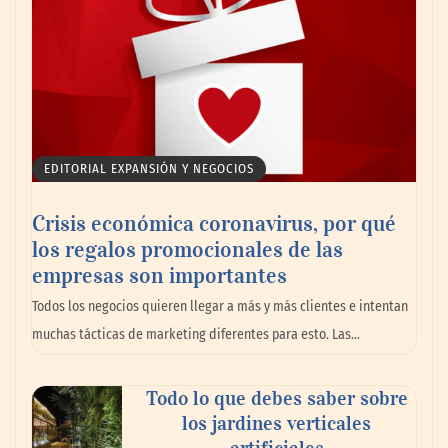
marítimo
EDITORIAL EXPANSIÓN Y NEGOCIOS
Crisis económica coronavirus, por qué
los regalos promocionales de las
empresas son importantes
La omnicanalidad redefine la forma de
Todos los negocios quieren llegar a más y más clientes e intentan
planear viajes en México
muchas tácticas de marketing diferentes para esto. Las…
Todo lo que debes saber sobre
los jardines verticales
artificiales