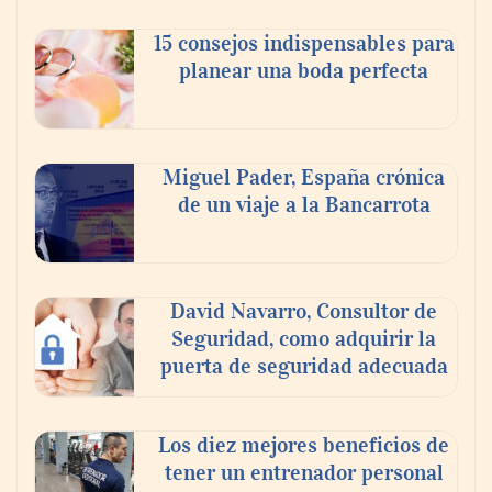
celebra a la cerveza como la bebida que el
15 consejos indispensables para
mundo elige para reunirse: 7 de cada 10 la
planear una boda perfecta
escogen
Nicols presenta seis modelos de anillos de
compromiso para el eclipse solar del 12 de
Miguel Pader, España crónica
agosto
de un viaje a la Bancarrota
David Navarro, Consultor de
Seguridad, como adquirir la
puerta de seguridad adecuada
Los diez mejores beneficios de
tener un entrenador personal