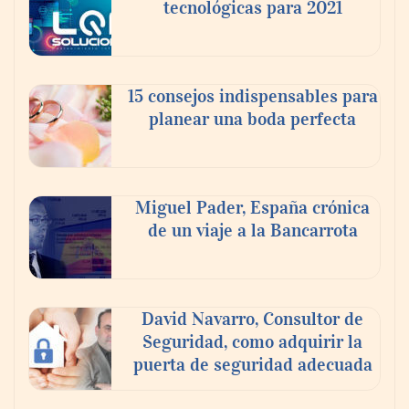
tecnológicas para 2021
En el Día de la Cerveza, Grupo Modelo
celebra a la cerveza como la bebida que el
15 consejos indispensables para
mundo elige para reunirse: 7 de cada 10 la
planear una boda perfecta
escogen
Nicols presenta seis modelos de anillos de
compromiso para el eclipse solar del 12 de
Miguel Pader, España crónica
agosto
de un viaje a la Bancarrota
David Navarro, Consultor de
Seguridad, como adquirir la
puerta de seguridad adecuada