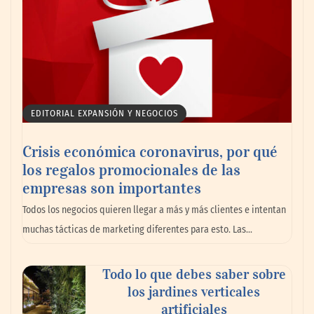
EDITORIAL EXPANSIÓN Y NEGOCIOS
Crisis económica coronavirus, por qué
los regalos promocionales de las
empresas son importantes
La omnicanalidad redefine la forma de
Todos los negocios quieren llegar a más y más clientes e intentan
planear viajes en México
muchas tácticas de marketing diferentes para esto. Las…
Todo lo que debes saber sobre
los jardines verticales
artificiales