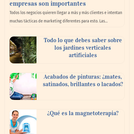
empresas son importantes
La omnicanalidad redefine la forma de
Todos los negocios quieren llegar a más y más clientes e intentan
planear viajes en México
muchas tácticas de marketing diferentes para esto. Las…
Todo lo que debes saber sobre
los jardines verticales
artificiales
Acabados de pinturas: ¿mates,
satinados, brillantes o lacados?
Tijuana Innovadora y Baja Health Cluster
buscan proyectar talento mexicano y
¿Qué es la magnetoterapia?
fortalecer el turismo médico