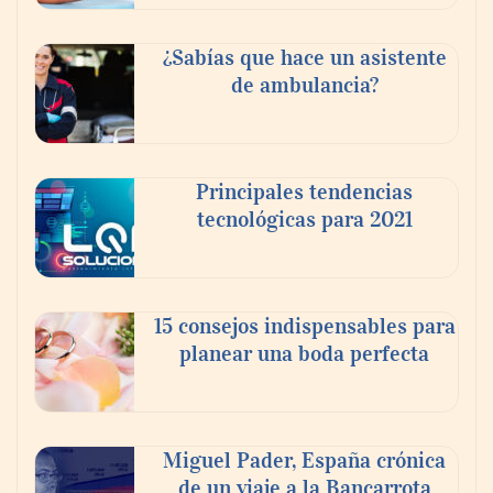
¿Sabías que hace un asistente
de ambulancia?
Principales tendencias
tecnológicas para 2021
En el Día de la Cerveza, Grupo Modelo
celebra a la cerveza como la bebida que el
15 consejos indispensables para
mundo elige para reunirse: 7 de cada 10 la
planear una boda perfecta
escogen
Nicols presenta seis modelos de anillos de
compromiso para el eclipse solar del 12 de
Miguel Pader, España crónica
agosto
de un viaje a la Bancarrota