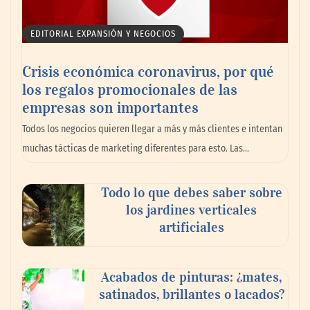
EDITORIAL EXPANSIÓN Y NEGOCIOS
Crisis económica coronavirus, por qué
los regalos promocionales de las
empresas son importantes
Los 10 mejores expertos en reparación de
Todos los negocios quieren llegar a más y más clientes e intentan
persianas en Madrid
muchas tácticas de marketing diferentes para esto. Las…
Todo lo que debes saber sobre
los jardines verticales
artificiales
Acabados de pinturas: ¿mates,
satinados, brillantes o lacados?