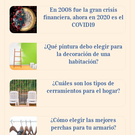
En 2008 fue la gran crisis
financiera, ahora en 2020 es el
COVID19
¿Qué pintura debo elegir para
La poda de árboles perfecta: ¿Cuándo y
la decoración de una
cómo?
habitación?
¿Cuáles son los tipos de
cerramientos para el hogar?
¿Cómo elegir las mejores
perchas para tu armario?