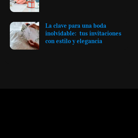
La clave para una boda
inolvidable: tus invitaciones
con estilo y elegancia
Expansión y Negocios
© 2012 -
Todos los derechos reservados conforme
a la Ley de Propiedad Intelectual -
Accesibilidad Digital
|
Aviso Legal y
Términos
|
Privacidad de Datos
|
Uso de Cookies