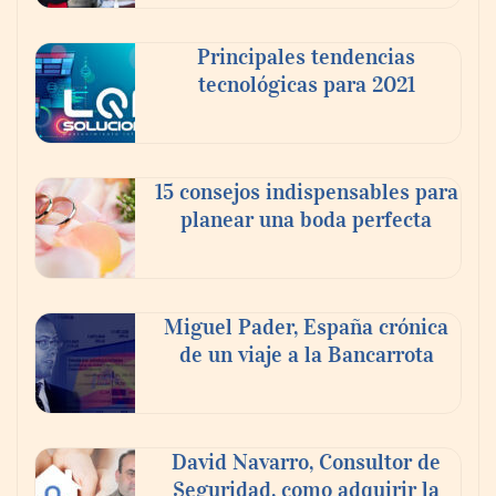
doble de velocidad que la cartera sana en
México
Principales tendencias
tecnológicas para 2021
15 consejos indispensables para
planear una boda perfecta
Miguel Pader, España crónica
de un viaje a la Bancarrota
Toro Tapas inaugura su Raw Bar: una
experiencia desde mediodía hasta el
anochecer con cocina abierta
David Navarro, Consultor de
Seguridad, como adquirir la