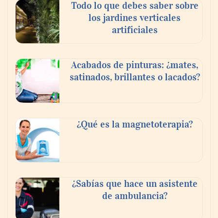
Todo lo que debes saber sobre
transición a la jornada de 40 horas? Guía
los jardines verticales
InfoBlock
artificiales
Acabados de pinturas: ¿mates,
satinados, brillantes o lacados?
¿Qué es la magnetoterapia?
Reforestando con el Corazón regresa a
Sierra de Guadalupe
¿Sabías que hace un asistente
de ambulancia?
La cartera vencida hipotecaria aumenta al