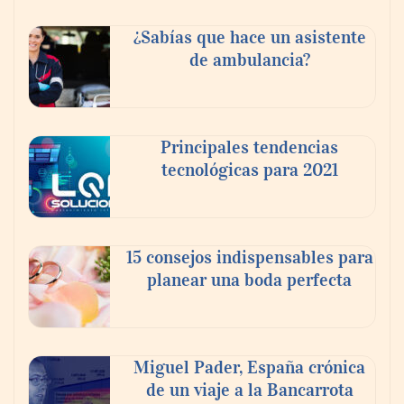
¿Sabías que hace un asistente
de ambulancia?
Principales tendencias
tecnológicas para 2021
En el Día de la Cerveza, Grupo Modelo
celebra a la cerveza como la bebida que el
15 consejos indispensables para
mundo elige para reunirse: 7 de cada 10 la
planear una boda perfecta
escogen
Nicols presenta seis modelos de anillos de
compromiso para el eclipse solar del 12 de
Miguel Pader, España crónica
agosto
de un viaje a la Bancarrota