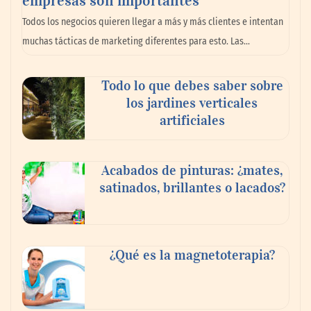
La omnicanalidad redefine la forma de
Todos los negocios quieren llegar a más y más clientes e intentan
planear viajes en México
muchas tácticas de marketing diferentes para esto. Las…
Todo lo que debes saber sobre
los jardines verticales
artificiales
Acabados de pinturas: ¿mates,
satinados, brillantes o lacados?
Tijuana Innovadora y Baja Health Cluster
buscan proyectar talento mexicano y
¿Qué es la magnetoterapia?
fortalecer el turismo médico