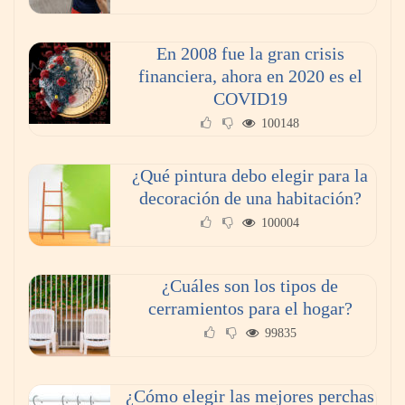
En 2008 fue la gran crisis
financiera, ahora en 2020 es el
COVID19
La poda de árboles perfecta: ¿Cuándo y
100148
cómo?
¿Qué pintura debo elegir para la
decoración de una habitación?
100004
¿Cuáles son los tipos de
cerramientos para el hogar?
99835
¿Cómo elegir las mejores perchas