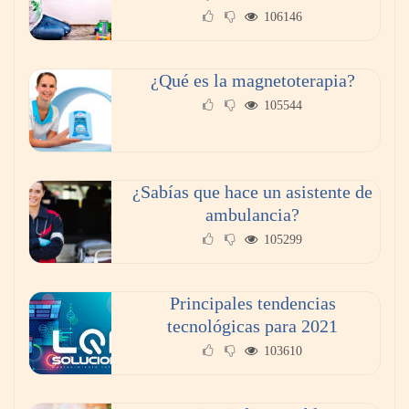
106146
Reformas integrales: 10 ideas para diseñar
dormitorios originales
¿Qué es la magnetoterapia?
105544
¿Sabías que hace un asistente de
ambulancia?
105299
Principales tendencias
¿Vender tu piso por tu cuenta o con
tecnológicas para 2021
inmobiliaria? Lo que nadie te cuenta sobre el
103610
ahorro real.