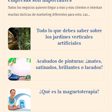
La omnicanalidad redefine la forma de
Todos los negocios quieren llegar a más y más clientes e intentan
planear viajes en México
muchas tácticas de marketing diferentes para esto. Las…
Todo lo que debes saber sobre
los jardines verticales
artificiales
Acabados de pinturas: ¿mates,
satinados, brillantes o lacados?
Tijuana Innovadora y Baja Health Cluster
buscan proyectar talento mexicano y
¿Qué es la magnetoterapia?
fortalecer el turismo médico