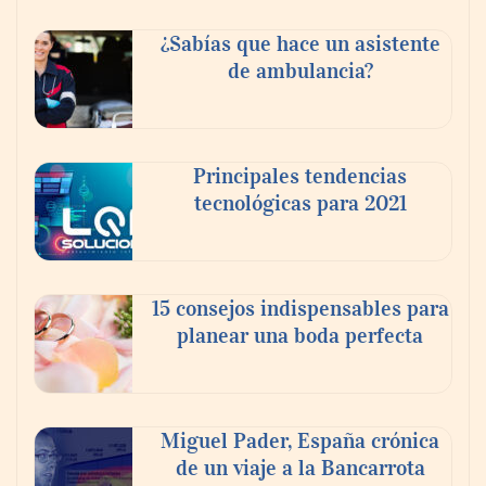
¿Sabías que hace un asistente
de ambulancia?
Principales tendencias
tecnológicas para 2021
En el Día de la Cerveza, Grupo Modelo
celebra a la cerveza como la bebida que el
15 consejos indispensables para
mundo elige para reunirse: 7 de cada 10 la
planear una boda perfecta
escogen
Nicols presenta seis modelos de anillos de
compromiso para el eclipse solar del 12 de
Miguel Pader, España crónica
agosto
de un viaje a la Bancarrota