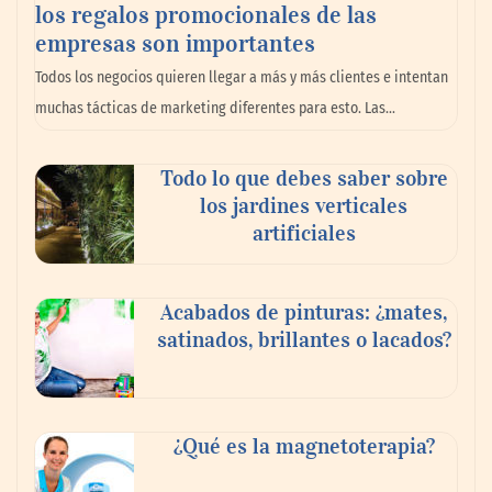
los regalos promocionales de las
empresas son importantes
Todos los negocios quieren llegar a más y más clientes e intentan
muchas tácticas de marketing diferentes para esto. Las…
La llanta más cara puede ser la que menos
Todo lo que debes saber sobre
cuesta: Michelin lo demuestra ante notario
los jardines verticales
público
artificiales
Paso a paso: ¿cómo prepararse para la
Acabados de pinturas: ¿mates,
transición a la jornada de 40 horas? Guía
satinados, brillantes o lacados?
InfoBlock
¿Qué es la magnetoterapia?