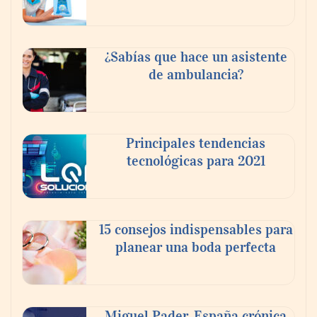
¿Sabías que hace un asistente
de ambulancia?
Reforestando con el Corazón regresa a
Sierra de Guadalupe
Principales tendencias
tecnológicas para 2021
La cartera vencida hipotecaria aumenta al
doble de velocidad que la cartera sana en
México
15 consejos indispensables para
planear una boda perfecta
Miguel Pader, España crónica