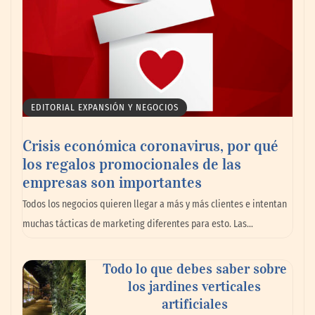
EDITORIAL EXPANSIÓN Y NEGOCIOS
Crisis económica coronavirus, por qué
los regalos promocionales de las
empresas son importantes
Todos los negocios quieren llegar a más y más clientes e intentan
muchas tácticas de marketing diferentes para esto. Las…
Todo lo que debes saber sobre
los jardines verticales
artificiales