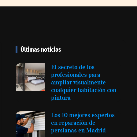
e se puede
Zoomex mejora su Strategy
ues el
Center con herramientas
evo libro de
avanzadas para trading
alacio
estratégico
Últimas noticias
NOVA: innovación y diseño
El secreto de los
que transforman espacios de
profesionales para
la mano de Tormo
ampliar visualmente
Franquicias
cualquier habitación con
pintura
 crema solar:
Los 10 mejores expertos
 de revisar
en reparación de
ares
persianas en Madrid