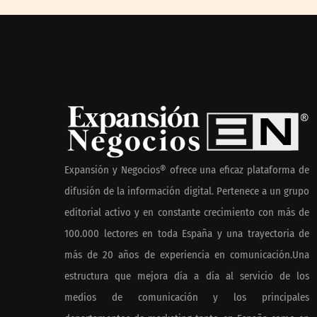
‘El ransomwar
vencer. No pag
rescate’: el nu
Juan Ricardo P
Escobar
Harvard Business Impact
presenta ‘Essential Skill
Expansión y Negocios® ofrece una eficaz plataforma de
Suites’: un nuevo enfoque
difusión de la información digital. Pertenece a un grupo
sobre cómo los estudiantes
editorial activo y en constante crecimiento con más de
aprenden y desarrollan las
competencias personales
100.000 lectores en toda España y una trayectoria de
distintivas que demandan
más de 20 años de experiencia en comunicación.Una
Más allá de la
las empresas
estructura que mejora día a día al servicio de los
la importancia
manchas y lun
medios de comunicación y los principales