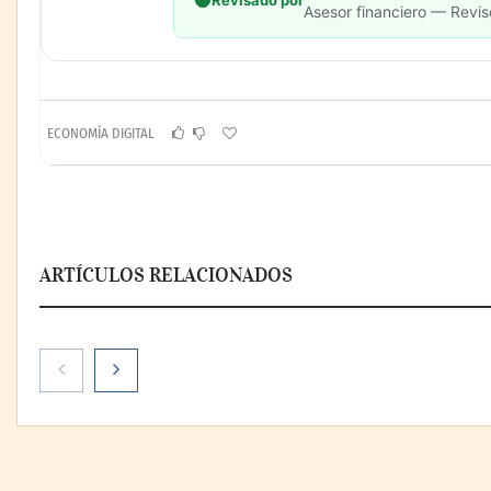
Asesor financiero — Revis
ECONOMÍA DIGITAL
ARTÍCULOS RELACIONADOS
Nicols presenta seis modelos
de anillos de compromiso
para el eclipse solar del 12
de agosto