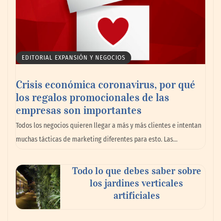
Talentos Martiko bate récord de
participación y anuncia a los cinco
finalistas de su VII edición
EDITORIAL EXPANSIÓN Y NEGOCIOS
Crisis económica coronavirus, por qué
los regalos promocionales de las
empresas son importantes
Todos los negocios quieren llegar a más y más clientes e intentan
muchas tácticas de marketing diferentes para esto. Las…
Todo lo que debes saber sobre
Goo! Lavanderías: el modelo que
los jardines verticales
revoluciona la colada inteligente junto a
artificiales
Tormo Franquicias