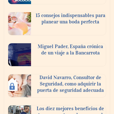
15 consejos indispensables para
planear una boda perfecta
Cistitis en verano: hidratación, higiene y
evitar la humedad prolongada, claves para
Miguel Pader, España crónica
prevenir una de las infecciones más
de un viaje a la Bancarrota
frecuentes
David Navarro, Consultor de
Seguridad, como adquirir la
puerta de seguridad adecuada
Los diez mejores beneficios de