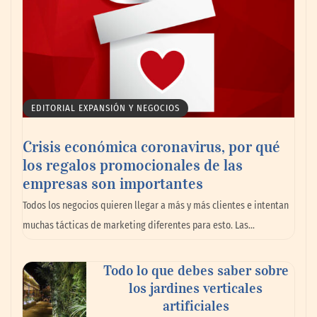
EDITORIAL EXPANSIÓN Y NEGOCIOS
Crisis económica coronavirus, por qué
los regalos promocionales de las
empresas son importantes
Todos los negocios quieren llegar a más y más clientes e intentan
muchas tácticas de marketing diferentes para esto. Las…
Todo lo que debes saber sobre
los jardines verticales
artificiales