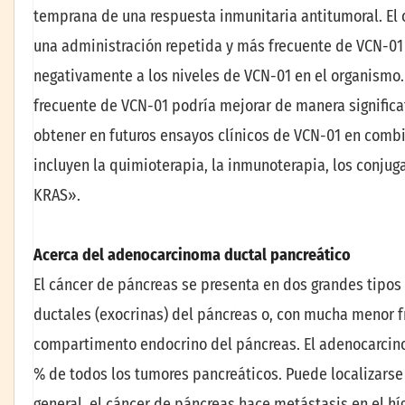
temprana de una respuesta inmunitaria antitumoral. El 
una administración repetida y más frecuente de VCN-01 
negativamente a los niveles de VCN-01 en el organismo. 
frecuente de VCN-01 podría mejorar de manera significat
obtener en futuros ensayos clínicos de VCN-01 en combi
incluyen la quimioterapia, la inmunoterapia, los conjug
KRAS».
Acerca del adenocarcinoma ductal pancreático
El cáncer de páncreas se presenta en dos grandes tipos 
ductales (exocrinas) del páncreas o, con mucha menor f
compartimento endocrino del páncreas. El adenocarcin
% de todos los tumores pancreáticos. Puede localizarse 
general, el cáncer de páncreas hace metástasis en el hí