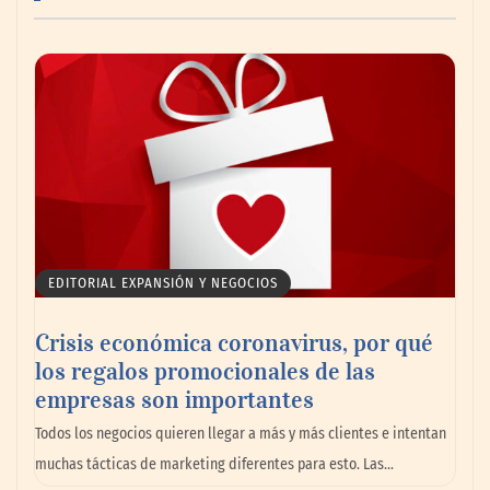
AMANAC celebra su 39 aniversario
impulsando la colaboración en el sector
marítimo
EDITORIAL EXPANSIÓN Y NEGOCIOS
Crisis económica coronavirus, por qué
los regalos promocionales de las
empresas son importantes
La omnicanalidad redefine la forma de
Todos los negocios quieren llegar a más y más clientes e intentan
planear viajes en México
muchas tácticas de marketing diferentes para esto. Las…