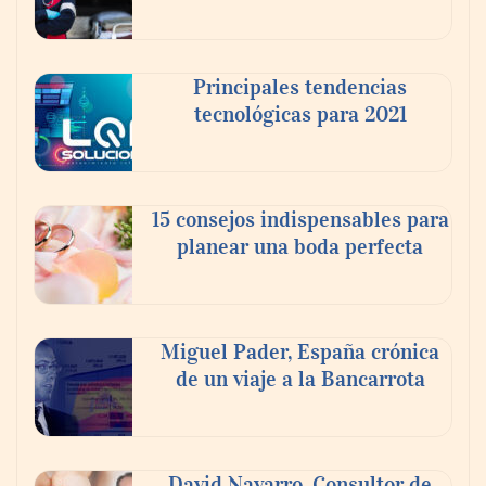
Principales tendencias
tecnológicas para 2021
En el Día de la Cerveza, Grupo Modelo
celebra a la cerveza como la bebida que el
15 consejos indispensables para
mundo elige para reunirse: 7 de cada 10 la
planear una boda perfecta
escogen
Nicols presenta seis modelos de anillos de
compromiso para el eclipse solar del 12 de
Miguel Pader, España crónica
agosto
de un viaje a la Bancarrota
David Navarro, Consultor de