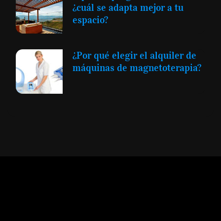
¿cuál se adapta mejor a tu
espacio?
¿Por qué elegir el alquiler de
máquinas de magnetoterapia?
Expansión y Negocios
© 2012 -
Todos los derechos reservados conforme
a la Ley de Propiedad Intelectual -
Accesibilidad Digital
|
Aviso Legal y
Términos
|
Privacidad de Datos
|
Uso de Cookies