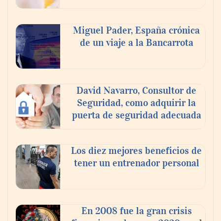
Nicols presenta seis modelos de anillos de
compromiso para el eclipse solar del 12 de
Miguel Pader, España crónica
agosto
de un viaje a la Bancarrota
David Navarro, Consultor de
Seguridad, como adquirir la
puerta de seguridad adecuada
Los diez mejores beneficios de
tener un entrenador personal
‘El ransomware se puede vencer. No
pagues el rescate’: el nuevo libro de Juan
Ricardo Palacio Escobar
En 2008 fue la gran crisis