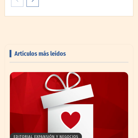
Artículos más leídos
AMANAC celebra su 39 aniversario
impulsando la colaboración en el sector
marítimo
EDITORIAL EXPANSIÓN Y NEGOCIOS