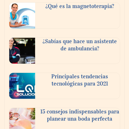
buscan proyectar talento mexicano y
¿Qué es la magnetoterapia?
fortalecer el turismo médico
¿Sabías que hace un asistente
de ambulancia?
Principales tendencias
tecnológicas para 2021
En el Día de la Cerveza, Grupo Modelo
celebra a la cerveza como la bebida que el
15 consejos indispensables para
mundo elige para reunirse: 7 de cada 10 la
planear una boda perfecta
escogen