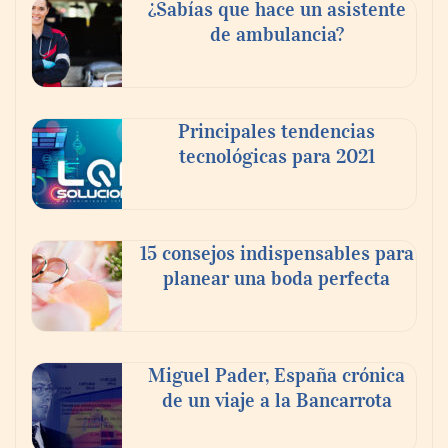
¿Sabías que hace un asistente
de ambulancia?
Principales tendencias
tecnológicas para 2021
En el Día de la Cerveza, Grupo Modelo
celebra a la cerveza como la bebida que el
15 consejos indispensables para
mundo elige para reunirse: 7 de cada 10 la
planear una boda perfecta
escogen
Nicols presenta seis modelos de anillos de
compromiso para el eclipse solar del 12 de
Miguel Pader, España crónica
agosto
de un viaje a la Bancarrota