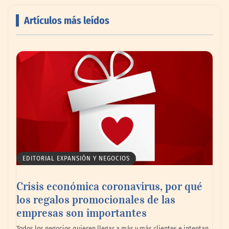
Artículos más leídos
AMANAC celebra su 39 aniversario
impulsando la colaboración en el sector
marítimo
EDITORIAL EXPANSIÓN Y NEGOCIOS
Crisis económica coronavirus, por qué
los regalos promocionales de las
empresas son importantes
La omnicanalidad redefine la forma de
Todos los negocios quieren llegar a más y más clientes e intentan