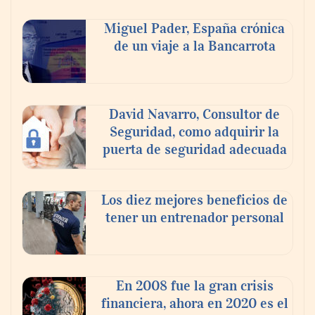
Nicols presenta seis modelos de anillos de
compromiso para el eclipse solar del 12 de
Miguel Pader, España crónica
agosto
de un viaje a la Bancarrota
David Navarro, Consultor de
Seguridad, como adquirir la
puerta de seguridad adecuada
Los diez mejores beneficios de
tener un entrenador personal
‘El ransomware se puede vencer. No
pagues el rescate’: el nuevo libro de Juan
Ricardo Palacio Escobar
En 2008 fue la gran crisis
financiera, ahora en 2020 es el