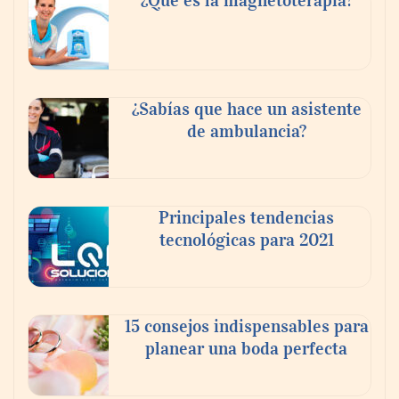
¿Qué es la magnetoterapia?
fortalecer el turismo médico
¿Sabías que hace un asistente
de ambulancia?
Principales tendencias
tecnológicas para 2021
En el Día de la Cerveza, Grupo Modelo
celebra a la cerveza como la bebida que el
15 consejos indispensables para
mundo elige para reunirse: 7 de cada 10 la
planear una boda perfecta
escogen