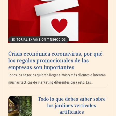
EDITORIAL EXPANSIÓN Y NEGOCIOS
Crisis económica coronavirus, por qué
los regalos promocionales de las
empresas son importantes
Todos los negocios quieren llegar a más y más clientes e intentan
muchas tácticas de marketing diferentes para esto. Las…
Todo lo que debes saber sobre
los jardines verticales
artificiales