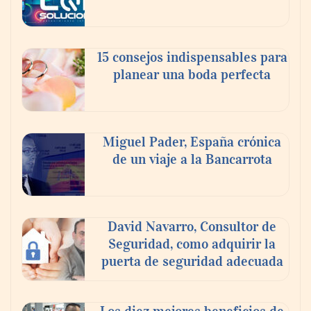
En el Día de la Cerveza, Grupo Modelo
celebra a la cerveza como la bebida que el
15 consejos indispensables para
mundo elige para reunirse: 7 de cada 10 la
planear una boda perfecta
escogen
Nicols presenta seis modelos de anillos de
compromiso para el eclipse solar del 12 de
Miguel Pader, España crónica
agosto
de un viaje a la Bancarrota
David Navarro, Consultor de
Seguridad, como adquirir la
puerta de seguridad adecuada
Los diez mejores beneficios de