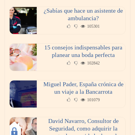
¿Sabías que hace un asistente de
ambulancia?
105301
15 consejos indispensables para
¿Cuáles son las funciones de un abogado
planear una boda perfecta
laboral?
102842
Miguel Pader, España crónica de
un viaje a la Bancarrota
101079
David Navarro, Consultor de
Seguridad, como adquirir la