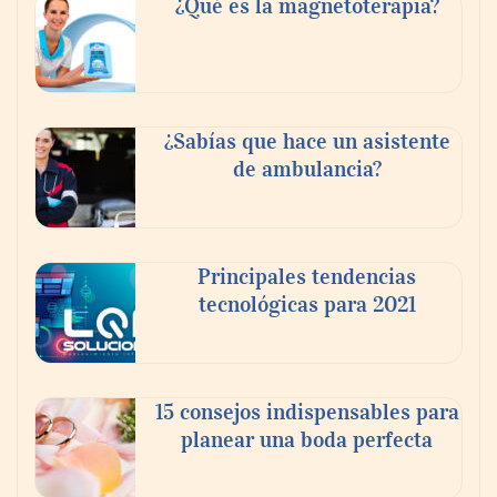
buscan proyectar talento mexicano y
¿Qué es la magnetoterapia?
fortalecer el turismo médico
¿Sabías que hace un asistente
de ambulancia?
Principales tendencias
tecnológicas para 2021
En el Día de la Cerveza, Grupo Modelo
celebra a la cerveza como la bebida que el
15 consejos indispensables para
mundo elige para reunirse: 7 de cada 10 la
planear una boda perfecta
escogen