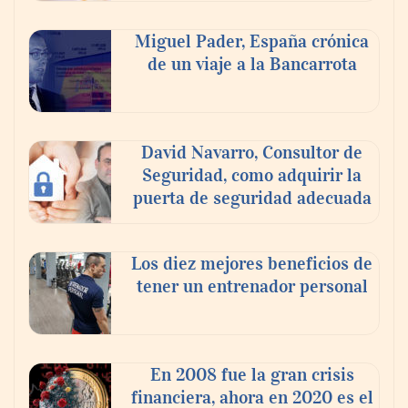
Nicols presenta seis modelos de anillos de
compromiso para el eclipse solar del 12 de
Miguel Pader, España crónica
agosto
de un viaje a la Bancarrota
David Navarro, Consultor de
Seguridad, como adquirir la
puerta de seguridad adecuada
Los diez mejores beneficios de
tener un entrenador personal
‘El ransomware se puede vencer. No
pagues el rescate’: el nuevo libro de Juan
Ricardo Palacio Escobar
En 2008 fue la gran crisis
financiera, ahora en 2020 es el