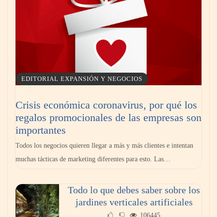
EDITORIAL EXPANSIÓN Y NEGOCIOS
Crisis económica coronavirus, por qué los
regalos promocionales de las empresas son
importantes
Todos los negocios quieren llegar a más y más clientes e intentan
muchas tácticas de marketing diferentes para esto. Las…
Todo lo que debes saber sobre los
jardines verticales artificiales
106445