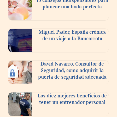
mundo elige para reunirse: 7 de cada 10 la
planear una boda perfecta
escogen
Nicols presenta seis modelos de anillos de
compromiso para el eclipse solar del 12 de
Miguel Pader, España crónica
agosto
de un viaje a la Bancarrota
David Navarro, Consultor de
Seguridad, como adquirir la
puerta de seguridad adecuada
Los diez mejores beneficios de
tener un entrenador personal
‘El ransomware se puede vencer. No