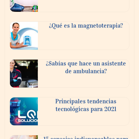
Tijuana Innovadora y Baja Health Cluster
buscan proyectar talento mexicano y
¿Qué es la magnetoterapia?
fortalecer el turismo médico
¿Sabías que hace un asistente
de ambulancia?
Principales tendencias
tecnológicas para 2021
En el Día de la Cerveza, Grupo Modelo
celebra a la cerveza como la bebida que el
15 consejos indispensables para