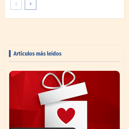
Artículos más leídos
AMANAC celebra su 39 aniversario
impulsando la colaboración en el sector
marítimo