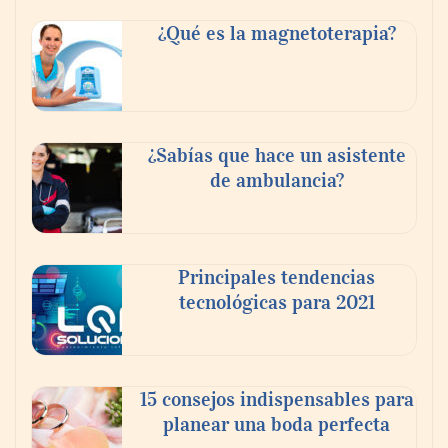
Tijuana Innovadora y Baja Health Cluster
buscan proyectar talento mexicano y
¿Qué es la magnetoterapia?
fortalecer el turismo médico
¿Sabías que hace un asistente
de ambulancia?
Principales tendencias
tecnológicas para 2021
En el Día de la Cerveza, Grupo Modelo
celebra a la cerveza como la bebida que el
15 consejos indispensables para
mundo elige para reunirse: 7 de cada 10 la
planear una boda perfecta
escogen