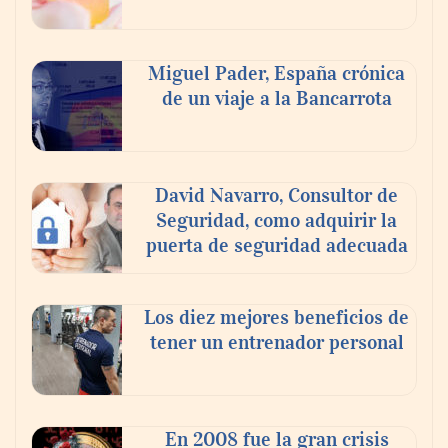
Nicols presenta seis modelos de anillos de
compromiso para el eclipse solar del 12 de
Miguel Pader, España crónica
agosto
de un viaje a la Bancarrota
David Navarro, Consultor de
Seguridad, como adquirir la
puerta de seguridad adecuada
Los diez mejores beneficios de
tener un entrenador personal
‘El ransomware se puede vencer. No
pagues el rescate’: el nuevo libro de Juan
Ricardo Palacio Escobar
En 2008 fue la gran crisis